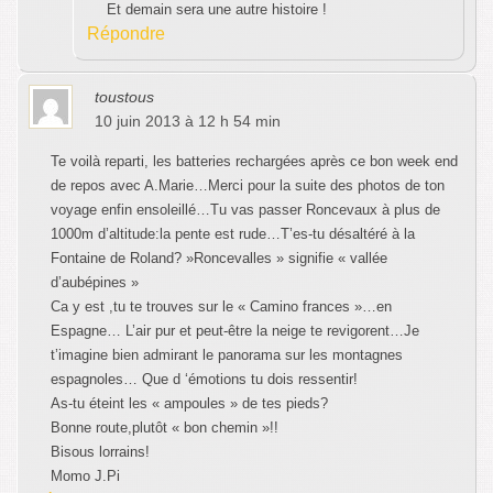
Et demain sera une autre histoire !
Répondre
toustous
10 juin 2013 à 12 h 54 min
Te voilà reparti, les batteries rechargées après ce bon week end
de repos avec A.Marie…Merci pour la suite des photos de ton
voyage enfin ensoleillé…Tu vas passer Roncevaux à plus de
1000m d’altitude:la pente est rude…T’es-tu désaltéré à la
Fontaine de Roland? »Roncevalles » signifie « vallée
d’aubépines »
Ca y est ,tu te trouves sur le « Camino frances »…en
Espagne… L’air pur et peut-être la neige te revigorent…Je
t’imagine bien admirant le panorama sur les montagnes
espagnoles… Que d ‘émotions tu dois ressentir!
As-tu éteint les « ampoules » de tes pieds?
Bonne route,plutôt « bon chemin »!!
Bisous lorrains!
Momo J.Pi