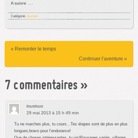
A suivre ….
Catégorie
Journal
« Remonter le temps
Continuer l'aventure »
7 commentaires
»
toustous
29 mai 2013 à 15 h 49 min
Tu ne marches plus, tu cours…Tes étapes sont de plus en plus
longues;bravo pour l’endurance!
Que de choses intéressantes ,tu vis!Paysages variés, villages