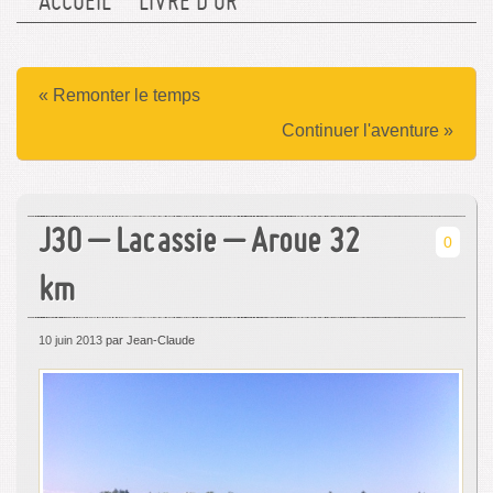
ACCUEIL
LIVRE D’OR
« Remonter le temps
Continuer l'aventure »
J30 – Lacassie – Aroue 32
0
km
10 juin 2013
par Jean-Claude